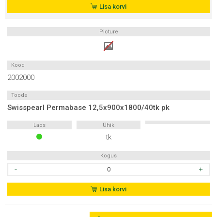
12,5x1200x2600/33tk
Lisa korvi
pk
kogus
Picture
Kood
2002000
Toode
Swisspearl Permabase 12,5x900x1800/40tk pk
Laos
Ühik
tk
Kogus
Swisspearl
Permabase
12,5x900x1800/40tk
Lisa korvi
pk
kogus