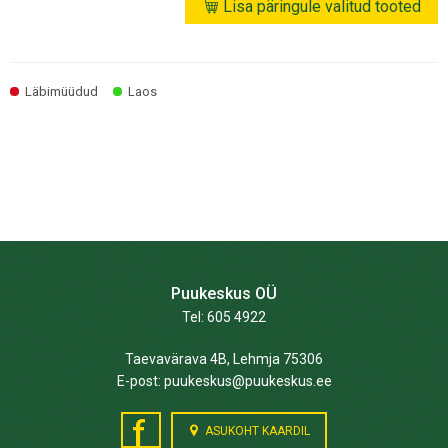
Lisa päringule valitud tooted
Läbimüüdud
Laos
Puukeskus OÜ
Tel: 605 4922
Taevavärava 4B, Lehmja 75306
E-post: puukeskus@puukeskus.ee
f
ASUKOHT KAARDIL