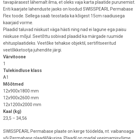
tavapärasest lähemalt ilma, et oleks vaja karta plaatide purunemist.
Eriti kaarjate lahenduste jaoks on loodud SWISSPEARL Permabase
Flex toode. Sellega saab teostada ka kõigest 15cm raadiusega
kaarjaid vorme.
Plaadid taluvad niiskust väga hästi ning nad ei lagune ega paisu
niiskuse mõjul. Seetõttu sobivad plaadid ka märgade ruumide
ehitusplaatideks. Veetõke tehakse objektil, sertifitseeritud
veetõkketootja juhendite järgi.
Värvitoone
1
Tulekindluse klass
A1
Mõõtmed
12x900x1800 mm
12x900x2600 mm
12x1200x2000 mm
Kaal (kg)
23,5 – 34,56
SWISSPEARL Permabase plaate on kerge töödelda, nt. vaibanoaga
või Permabase plaadilõikuriga. Plaadil on madal veeimamisvõime,