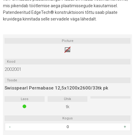
mis pikendab töötlemise aega plaatimissegude kasutamisel.
Patendeeritud EdgeTech® konstruktsiooni tõttu saab plaate
kruvidega kinnitada selle servadele väga lähedalt.
Picture
Kood
2002001
Toode
Swisspearl Permabase 12,5x1200x2600/33tk pk
Laos
Ühik
tk
Kogus
Swisspearl
Permabase