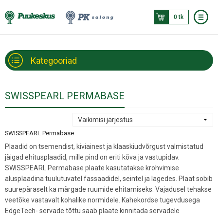
0 tk
Кategooriad
SWISSPEARL PERMABASE
SWISSPEARL Permabase
Plaadid on tsemendist, kiviainest ja klaaskiudvõrgust valmistatud
jäigad ehitusplaadid, mille pind on eriti kõva ja vastupidav.
SWISSPEARL Permabase plaate kasutatakse krohvimise
alusplaadina tuulutuvatel fassaadidel, seintel ja lagedes. Plaat sobib
suurepäraselt ka märgade ruumide ehitamiseks. Vajadusel tehakse
veetõke vastavalt kohalike normidele. Kahekordse tugevdusega
EdgeTech- servade tõttu saab plaate kinnitada servadele