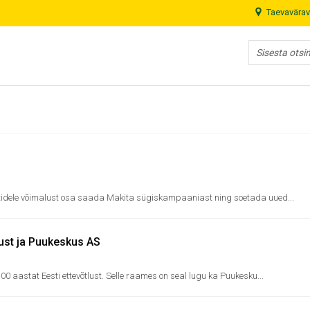
Taevavärav
idele võimalust osa saada Makita sügiskampaaniast ning soetada uued...
lust ja Puukeskus AS
100 aastat Eesti ettevõtlust. Selle raames on seal lugu ka Puukesku...