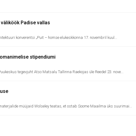
i väliköök Padise vallas
hitektuuri konverentsi „Puit – homse elukeskkonna 17. novembril kuul...
 omanimelise stipendiumi
uukeskus tegevjuht Atso Matsalu Tallinna Raekojas üle Reedel 23. nove...
kuse
terjalide müüjaid Wolseley teatas, et ostab Soome Maailma üks suurimai...