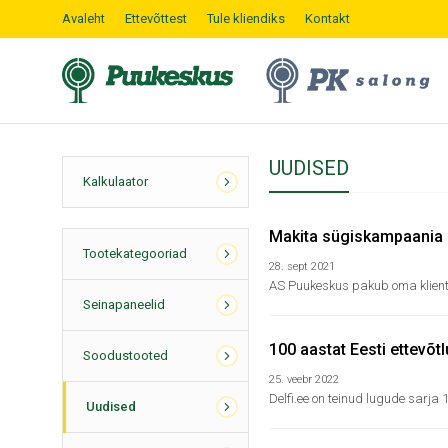
Avaleht
Ettevõttest
Tule kliendiks
Kontakt
UUDISED
Kalkulaator
Makita sügiskampaania
Tootekategooriad
28. sept 2021
AS Puukeskus pakub oma klient
Seinapaneelid
100 aastat Eesti ettevõt
Soodustooted
25. veebr 2022
Delfi.ee on teinud lugude sarja 
Uudised