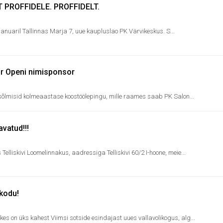
T PROFFIDELE. PROFFIDELT.
nuaril Tallinnas Marja 7, uue kaupluslao PK Värvikeskus. S...
or Openi nimisponsor
S sõlmisid kolmeaastase koostöölepingu, mille raames saab PK Salon...
vatud!!!
 Telliskivi Loomelinnakus, aadressiga Telliskivi 60/2 I-hoone, meie...
 kodu!
kes on üks kahest Viimsi sotside esindajast uues vallavolikogus, alg...