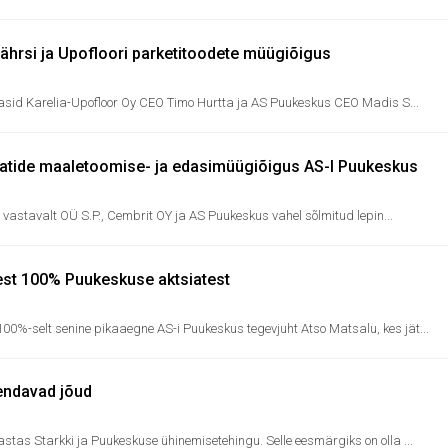
Kährsi ja Upofloori parketitoodete müügiõigus
stasid Karelia-Upofloor Oy CEO Timo Hurtta ja AS Puukeskus CEO Madis S...
aatide maaletoomise- ja edasimüügiõigus AS-l Puukeskus
t vastavalt OÜ S.P., Cembrit OY ja AS Puukeskus vahel sõlmitud lepin...
est 100% Puukeskuse aktsiatest
%-selt senine pikaaegne AS-i Puukeskus tegevjuht Atso Matsalu, kes jät...
endavad jõud
tas Starkki ja Puukeskuse ühinemisetehingu. Selle eesmärgiks on olla ...