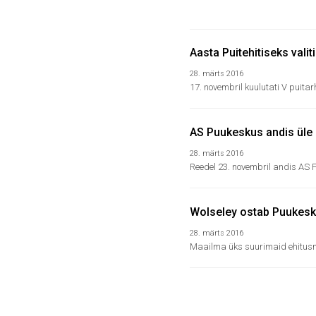
Aasta Puitehitiseks valit
28. märts 2016
17. novembril kuulutati V puitar
AS Puukeskus andis üle
28. märts 2016
Reedel 23. novembril andis AS P
Wolseley ostab Puukes
28. märts 2016
Maailma üks suurimaid ehitusma