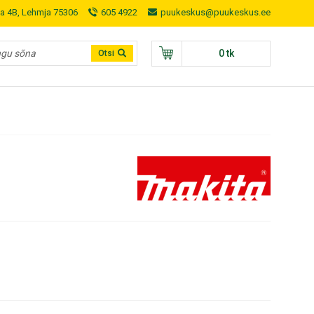
a 4B, Lehmja 75306
605 4922
puukeskus@puukeskus.ee
0 tk
Otsi