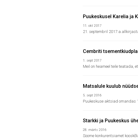
Puukeskusel Karelia ja 
11. okt 2017
21. septembril 2017.a.allkirja
Cembriti tsementkiudpl
1. sept 2017
Meil on heameel teile teatada, e
Matsalule kuulub nüüds
5. sept 2016
Puukeskuse aktsiad omandas 100
Starkki ja Puukeskus üh
28. märts 2016
Soome konkurentsiamet kooskõlas