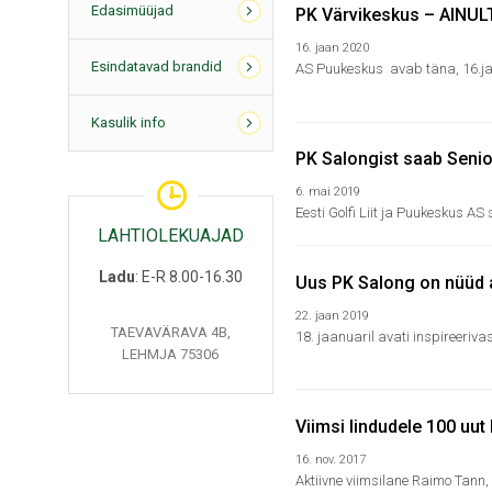
Edasimüüjad
PK Värvikeskus – AINUL
16. jaan 2020
Esindatavad brandid
AS Puukeskus avab täna, 16.jaa
Kasulik info
PK Salongist saab Seni
6. mai 2019
Eesti Golfi Liit ja Puukeskus A
LAHTIOLEKUAJAD
Ladu
: E-R 8.00-16.30
Uus PK Salong on nüüd a
22. jaan 2019
TAEVAVÄRAVA 4B,
18. jaanuaril avati inspireerivas
LEHMJA 75306
Viimsi lindudele 100 uut
16. nov. 2017
Aktiivne viimsilane Raimo Tann, 