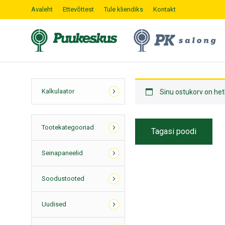
Avaleht
Ettevõttest
Tule kliendiks
Kontakt
Kalkulaator
Sinu ostukorv on hetk
Tootekategooriad
Tagasi poodi
Seinapaneelid
Soodustooted
Uudised