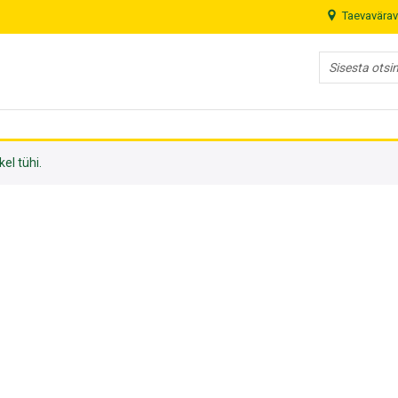
Taevavärav
el tühi.