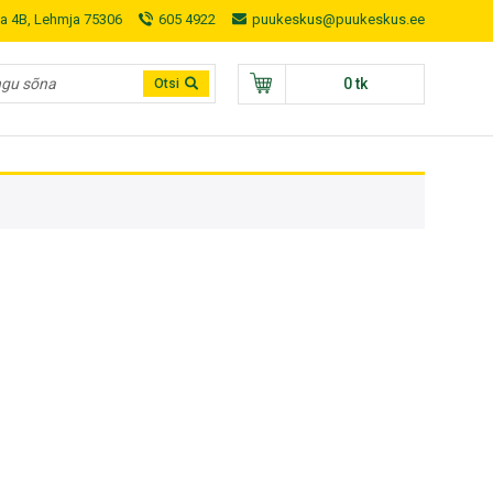
a 4B, Lehmja 75306
605 4922
puukeskus@puukeskus.ee
0 tk
Otsi