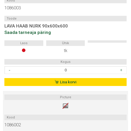
Kood
1086003
Toode
LAVA HAAB NURK 90x600x600
Saada tarneaja päring
Laos
Ühik
tk
Kogus
LAVA
HAAB
NURK
Lisa korvi
90x600x600
kogus
Picture
Kood
1086002