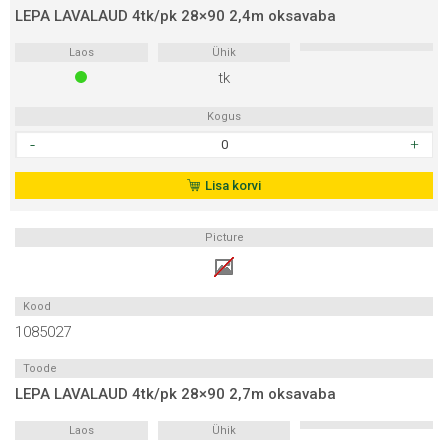
LEPA LAVALAUD 4tk/pk 28×90 2,4m oksavaba
Laos
Ühik
tk
Kogus
LEPA
LAVALAUD
4tk/pk
Lisa korvi
28x90
2,4m
Picture
oksavaba
kogus
Kood
1085027
Toode
LEPA LAVALAUD 4tk/pk 28×90 2,7m oksavaba
Laos
Ühik