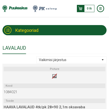
0 tk
Кategooriad
LAVALAUD
Picture
Kood
1084021
Toode
HAAVA LAVALAUD 4tk/pk 28×90 2,1m oksavaba