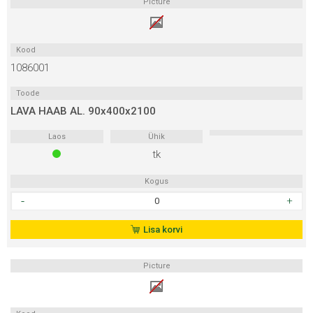
Picture
oksavaba
kogus
Kood
1086001
Toode
LAVA HAAB AL. 90x400x2100
Laos
Ühik
tk
Kogus
LAVA
HAAB
AL.
Lisa korvi
90x400x2100
kogus
Picture