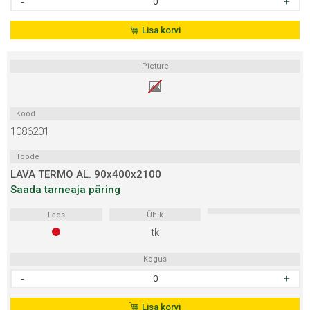
LEPP
ÜL
Lisa korvi
90x600x2100
kogus
Picture
Kood
1086201
Toode
LAVA TERMO AL. 90x400x2100
Saada tarneaja päring
Laos
Ühik
tk
Kogus
LAVA
TERMO
AL.
Lisa korvi