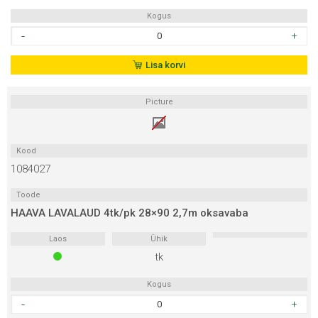
Kogus
HAAVA
LAVALAUD
4tk/pk
Lisa korvi
28x90
2,4m
Picture
oksavaba
kogus
Kood
1084027
Toode
HAAVA LAVALAUD 4tk/pk 28×90 2,7m oksavaba
Laos
Ühik
tk
Kogus
HAAVA
LAVALAUD