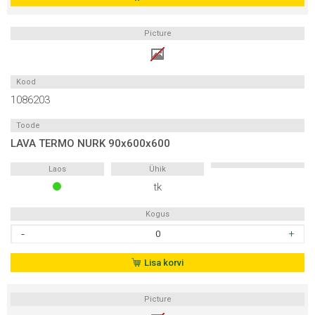
90x400x2100
kogus
Picture
Kood
1086203
Toode
LAVA TERMO NURK 90x600x600
Laos
Ühik
tk
Kogus
LAVA
TERMO
NURK
Lisa korvi
90x600x600
kogus
Picture