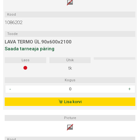
Kood
1086202
Toode
LAVA TERMO ÜL.90x600x2100
Saada tarneaja päring
Laos
Ühik
tk
Kogus
LAVA
TERMO
ÜL.90x600x2100
Lisa korvi
kogus
Picture
Kood