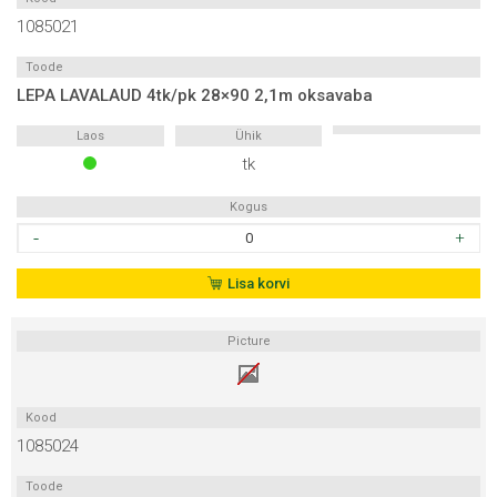
1085021
Toode
LEPA LAVALAUD 4tk/pk 28×90 2,1m oksavaba
Laos
Ühik
tk
Kogus
LEPA
LAVALAUD
4tk/pk
Lisa korvi
28x90
2,1m
Picture
oksavaba
kogus
Kood
1085024
Toode