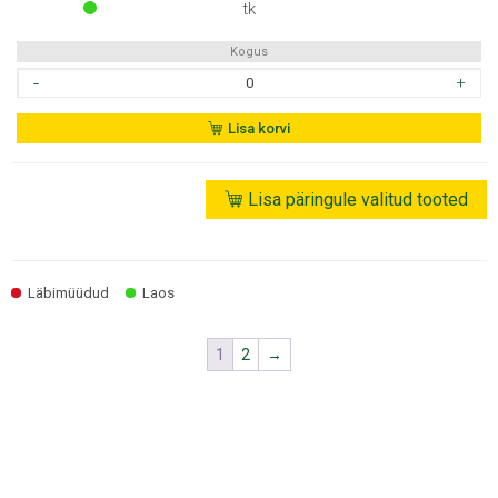
tk
Kogus
LEPA
LAVALAUD
4tk/pk
Lisa korvi
28x90
2,7m
oksavaba
Lisa päringule valitud tooted
kogus
Läbimüüdud
Laos
1
2
→