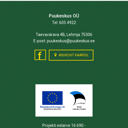
Puukeskus OÜ
Tel: 605 4922
Taevavärava 4B, Lehmja 75306
E-post: puukeskus@puukeskus.ee
f
ASUKOHT KAARDIL
Projekti eelarve 16 690.-