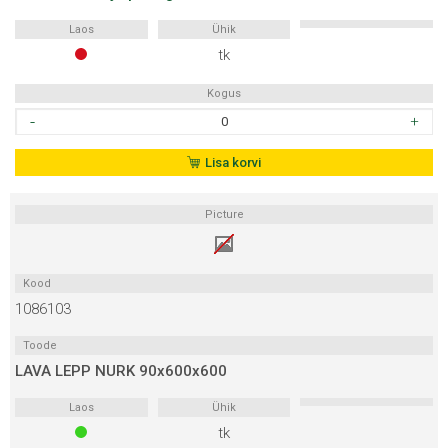
Laos
Ühik
tk
Kogus
LAVA
LEPP
AL
Lisa korvi
90x400x2100
kogus
Picture
Kood
1086103
Toode
LAVA LEPP NURK 90x600x600
Laos
Ühik
tk