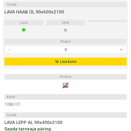
Toode
LAVA HAAB ÜL.90x600x2100
Laos
Ühik
tk
Kogus
LAVA
HAAB
ÜL.90x600x2100
Lisa korvi
kogus
Picture
Kood
1086101
Toode
LAVA LEPP AL 90x400x2100
Saada tarneaja päring