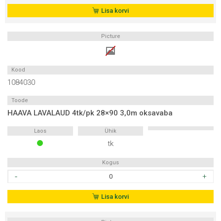
4tk/pk
Lisa korvi
28x90
2,7m
Picture
oksavaba
kogus
Kood
1084030
Toode
HAAVA LAVALAUD 4tk/pk 28×90 3,0m oksavaba
Laos
Ühik
tk
Kogus
HAAVA
LAVALAUD
4tk/pk
Lisa korvi
28x90
3,0m