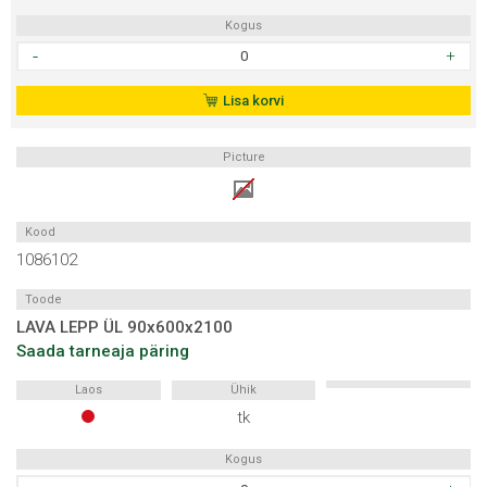
Kogus
LAVA
LEPP
NURK
Lisa korvi
90x600x600
kogus
Picture
Kood
1086102
Toode
LAVA LEPP ÜL 90x600x2100
Saada tarneaja päring
Laos
Ühik
tk
Kogus
LAVA