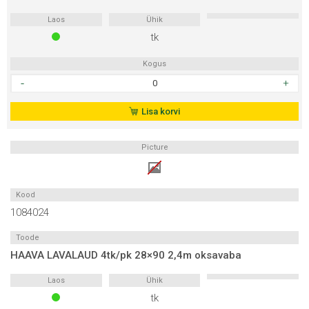
Laos
Ühik
tk
Kogus
HAAVA
LAVALAUD
4tk/pk
Lisa korvi
28x90
2,1m
Picture
oksavaba
kogus
Kood
1084024
Toode
HAAVA LAVALAUD 4tk/pk 28×90 2,4m oksavaba
Laos
Ühik
tk