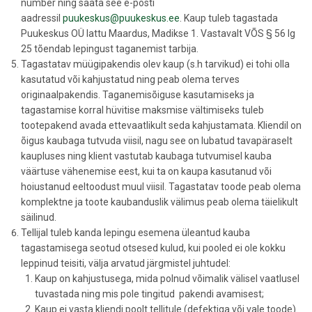
number ning saata see e-posti
aadressil
puukeskus@puukeskus.ee
. Kaup tuleb tagastada
Puukeskus OÜ lattu Maardus, Madikse 1. Vastavalt VÕS § 56 lg
25 tõendab lepingust taganemist tarbija.
Tagastatav müügipakendis olev kaup (s.h tarvikud) ei tohi olla
kasutatud või kahjustatud ning peab olema terves
originaalpakendis. Taganemisõiguse kasutamiseks ja
tagastamise korral hüvitise maksmise vältimiseks tuleb
tootepakend avada ettevaatlikult seda kahjustamata. Kliendil on
õigus kaubaga tutvuda viisil, nagu see on lubatud tavapäraselt
kaupluses ning klient vastutab kaubaga tutvumisel kauba
väärtuse vähenemise eest, kui ta on kaupa kasutanud või
hoiustanud eeltoodust muul viisil. Tagastatav toode peab olema
komplektne ja toote kaubanduslik välimus peab olema täielikult
säilinud.
Tellijal tuleb kanda lepingu esemena üleantud kauba
tagastamisega seotud otsesed kulud, kui pooled ei ole kokku
leppinud teisiti, välja arvatud järgmistel juhtudel:
Kaup on kahjustusega, mida polnud võimalik välisel vaatlusel
tuvastada ning mis pole tingitud pakendi avamisest;
Kaup ei vasta kliendi poolt tellitule (defektiga või vale toode).