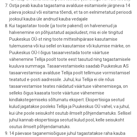
Ostja peab kauba tagastama avalduse esitamisele järgneva 14
päeva jooksul või esitama tõendi, et ta on eelnimetatud perioodi
jooksul kauba üle andnud kauba vedajale
Kui tagastatav toode (ja toote pakend) on halvenenud ja
halvenemine on põhjustatud asjaoludest, mis ei ole tingitud
Puukeskus OÜ-st ning toote mittesihipärase kasutamise
tulemusena või kui sellel on kasutamise või kulumise märke, on
Puukeskus OÜ-l õigus tasaarvestada toote väärtuse
vähenemine Tellija poolt toote eest tasutud ning tagastamisele
kuuluva summaga. Tasaarvestamiseks saadab Puukeskus AS
tasaarvestamise avalduse Tellija poolt tellimuse vormistamisel
teatatud e-posti aadressile. Juhul, kui Tellija ei ole nõus
tasaarvestamise teates näidatud väärtuse vähenemisega, on
selleks õigus kaasata toote väärtuse vähenemise
kindlakstegemiseks sõltumatu ekspert. Ekspertiisiga seotud
kulud jagatakse pooleks Tellija ja Puukeskus OÜ vahel, v.a juhul,
kui ühe poole seisukoht osutub ilmselt põhjendamatuks. Sellisel
juhul kannab ekspertiisiga seotud kulud pool, kelle seisukoht
osutus ilmselt põhjendamatuks.
14 päevase taganemisõiguse juhul tagastatakse raha kauba