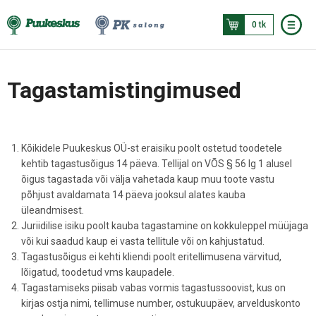
0 tk
Tagastamistingimused
Kõikidele Puukeskus OÜ-st eraisiku poolt ostetud toodetele
kehtib tagastusõigus 14 päeva. Tellijal on VÕS § 56 lg 1 alusel
õigus tagastada või välja vahetada kaup muu toote vastu
põhjust avaldamata 14 päeva jooksul alates kauba
üleandmisest.
Juriidilise isiku poolt kauba tagastamine on kokkuleppel müüjaga
või kui saadud kaup ei vasta tellitule või on kahjustatud.
Tagastusõigus ei kehti kliendi poolt eritellimusena värvitud,
lõigatud, toodetud vms kaupadele.
Tagastamiseks piisab vabas vormis tagastussoovist, kus on
kirjas ostja nimi, tellimuse number, ostukuupäev, arvelduskonto