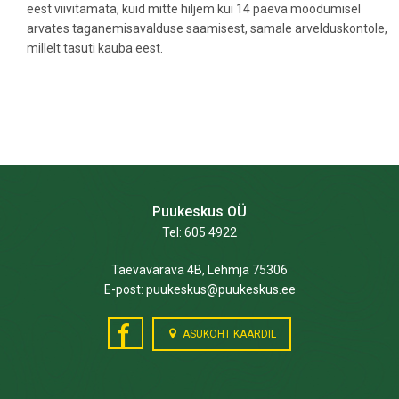
eest viivitamata, kuid mitte hiljem kui 14 päeva möödumisel
arvates taganemisavalduse saamisest, samale arvelduskontole,
millelt tasuti kauba eest.
Puukeskus OÜ
Tel: 605 4922
Taevavärava 4B, Lehmja 75306
E-post: puukeskus@puukeskus.ee
f
ASUKOHT KAARDIL