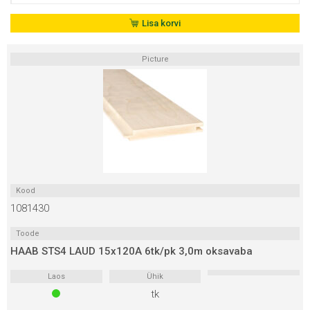
STS4
LAUD
Lisa korvi
15x120A
6tk/pk
Picture
2,7m
oksavaba
kogus
Kood
1081430
Toode
HAAB STS4 LAUD 15x120A 6tk/pk 3,0m oksavaba
Laos
Ühik
tk