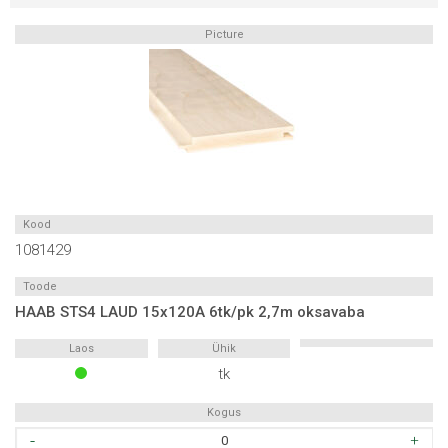
15x120A
6tk/pk
Picture
2,4m
oksavaba
kogus
Kood
1081429
Toode
HAAB STS4 LAUD 15x120A 6tk/pk 2,7m oksavaba
Laos
Ühik
tk
Kogus
HAAB