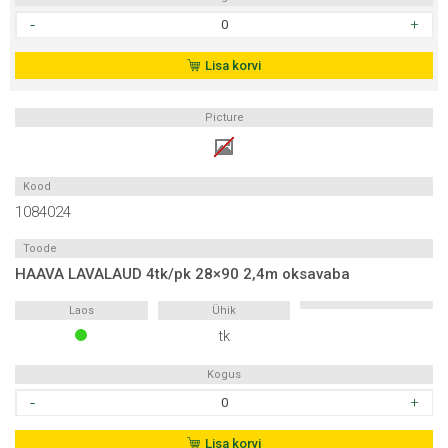
HAAVA
LAVALAUD
4tk/pk
Lisa korvi
28x90
2,1m
Picture
oksavaba
kogus
Kood
1084024
Toode
HAAVA LAVALAUD 4tk/pk 28×90 2,4m oksavaba
Laos
Ühik
tk
Kogus
HAAVA
LAVALAUD
4tk/pk
Lisa korvi