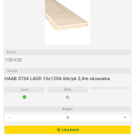
oksavaba
kogus
Kood
1081428
Toode
HAAB STS4 LAUD 15x120A 6tk/pk 2,4m oksavaba
Laos
Ühik
tk
Kogus
HAAB
STS4
LAUD
Lisa korvi