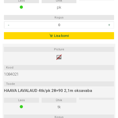
Laos
Ühik
pk
Kogus
HAAB
VÄLISNURKL.28x28
2.4
Lisa korvi
4tk
pakis
Picture
kogus
Kood
1084021
Toode
HAAVA LAVALAUD 4tk/pk 28×90 2,1m oksavaba
Laos
Ühik
tk
Kogus