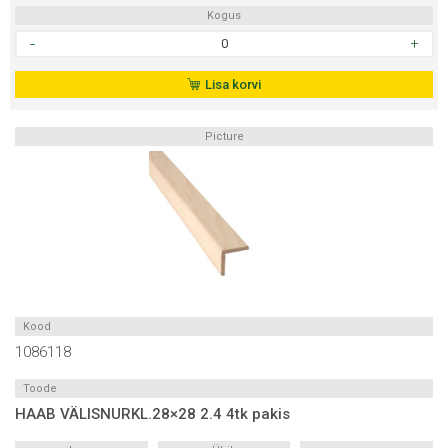
Kogus
HAAB
STS4
LAUD
Lisa korvi
15x120A
6tk/pk
Picture
3,0m
oksavaba
kogus
Kood
1086118
Toode
HAAB VÄLISNURKL.28×28 2.4 4tk pakis