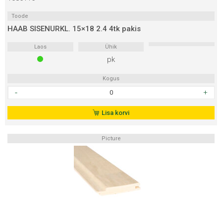
Toode
HAAB SISENURKL. 15×18 2.4 4tk pakis
Laos
Ühik
pk
Kogus
HAAB
SISENURKL.
15x18
Lisa korvi
2.4
4tk
Picture
pakis
kogus