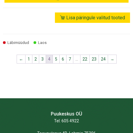
28x90
2,4m
oksavaba
Lisa päringule valitud tooted
kogus
Läbimüüdud
Laos
←
1
2
3
4
5
6
7
…
22
23
24
→
Puukeskus OÜ
Tel: 605 4922