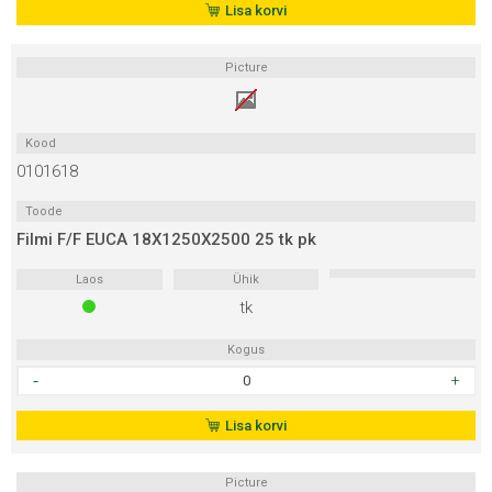
akaatsia
Lisa korvi
21x1250x2500
kogus
Picture
Kood
0101618
Toode
Filmi F/F EUCA 18X1250X2500 25 tk pk
Laos
Ühik
tk
Kogus
Filmi
F/F
EUCA
Lisa korvi
18X1250X2500
25
Picture
tk