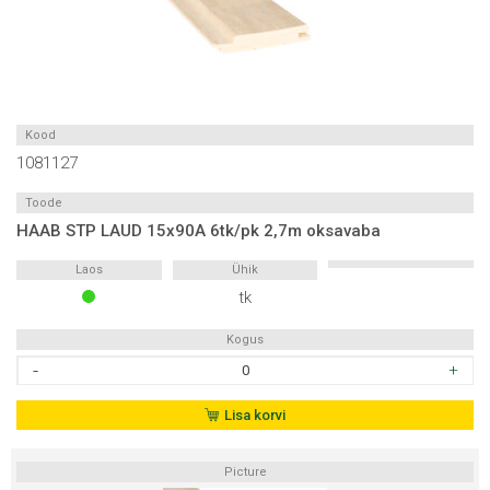
Kood
1081127
Toode
HAAB STP LAUD 15x90A 6tk/pk 2,7m oksavaba
Laos
Ühik
tk
Kogus
HAAB
STP
LAUD
Lisa korvi
15x90A
6tk/pk
Picture
2,7m