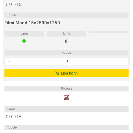
0101715
Toode
Filmi Mänd 15x2500x1250
Laos
Ühik
tk
Kogus
Filmi
Mänd
15x2500x1250
Lisa korvi
kogus
Picture
Kood
0101718
Toode