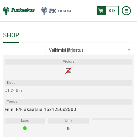
0 tk
SHOP
Picture
Kood
0102006
Toode
Filmi F/F akaatsia 15x1250x2500
Laos
Ühik
tk