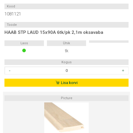
Kood
1081121
Toode
HAAB STP LAUD 15x90A 6tk/pk 2,1m oksavaba
Laos
Ühik
tk
Kogus
HAAB
STP
LAUD
Lisa korvi
15x90A
6tk/pk
Picture
2,1m
oksavaba
kogus