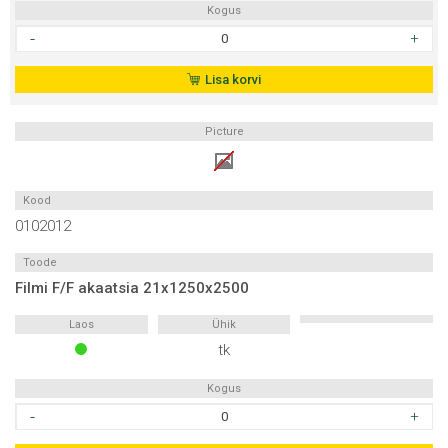
Kogus
Filmi
F/F
akaatsia
Lisa korvi
15x1250x2500
kogus
Picture
Kood
0102012
Toode
Filmi F/F akaatsia 21x1250x2500
Laos
Ühik
tk
Kogus
Filmi
F/F