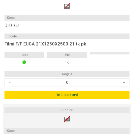
pk
kogus
Kood
0101621
Toode
Filmi F/F EUCA 21X1250X2500 21 tk pk
Laos
Ühik
tk
Kogus
Filmi
F/F
EUCA
Lisa korvi
21X1250X2500
21
Picture
tk
pk
kogus
Kood