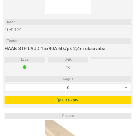
Kood
1081124
Toode
HAAB STP LAUD 15x90A 6tk/pk 2,4m oksavaba
Laos
Ühik
tk
Kogus
HAAB
STP
LAUD
Lisa korvi
15x90A
6tk/pk
Picture
2,4m
oksavaba
kogus