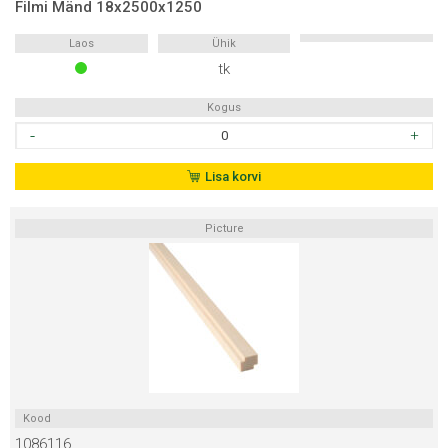
Filmi Mänd 18x2500x1250
Laos
Ühik
tk
Kogus
Filmi
Mänd
18x2500x1250
Lisa korvi
kogus
Picture
Kood
1086116