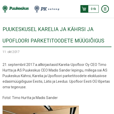
0 tk
PUUKESKUSEL KARELIA JA KÄHRSI JA
UPOFLOORI PARKETITOODETE MÜÜGIÕIGUS
11. okt 2017
21. septembril 2017.a.allkirjastasid Karelia-Upofloor Oy CEO Timo
Hurtta ja AS Puukeskus CEO Madis Sander lepingu, millega sai AS
Puukeskus Kährsi, Karelia ja Upofloori parketitoodete eksklusiivse
edasimüügiõiguse Eestis, Lätis ja Leedus. Upofloor Eesti OÜ lõpetas
oma tegevuse.
Fotol: Timo Hurtta ja Madis Sander