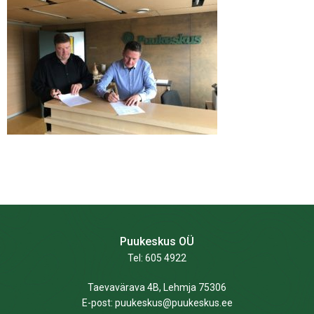
Puukeskus OÜ
Tel: 605 4922
Taevavärava 4B, Lehmja 75306
E-post: puukeskus@puukeskus.ee